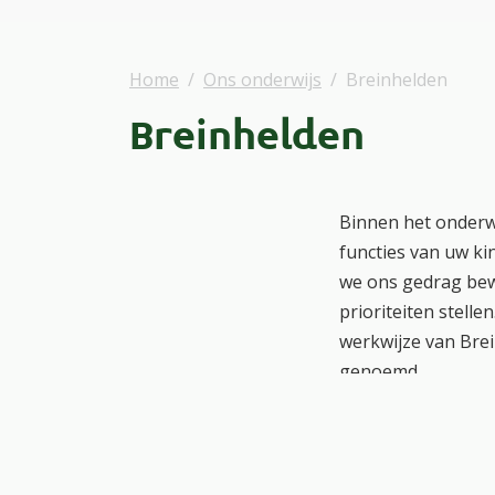
Home
Ons onderwijs
Breinhelden
Breinhelden
Binnen het onderwi
functies van uw ki
we ons gedrag bewu
prioriteiten stell
werkwijze van Brei
genoemd.
Elke Breinkracht h
uw kind om te prat