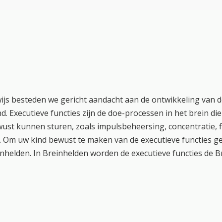
js besteden we gericht aandacht aan de ontwikkeling van d
nd. Executieve functies zijn de doe-processen in het brein di
st kunnen sturen, zoals impulsbeheersing, concentratie, fle
en. Om uw kind bewust te maken van de executieve functies 
nhelden. In Breinhelden worden de executieve functies de 
eeft zijn eigen symbool en teken. Op die manier wordt het t
en over de executieve functies. Er zijn tien Breinkrachten ge