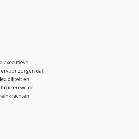
e executieve
e ervoor zorgen dat
xibiliteit en
gebruiken we de
Breinkrachten
oegankelijk voor
definieerd