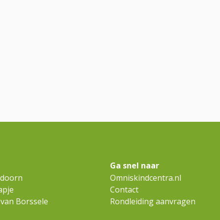
Ga snel naar
idoorn
Omniskindcentra.nl
apje
Contact
 van Borssele
Rondleiding aanvragen