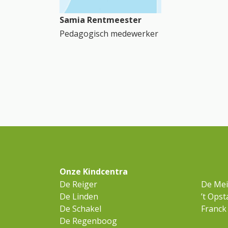
Samia Rentmeester
Pedagogisch medewerker
Onze Kindcentra
De Reiger
De Me
De Linden
’t Opst
De Schakel
Franck
De Regenboog