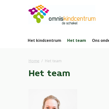
Het kindcentrum
Het team
Ons ond
Home
Het team
Het team